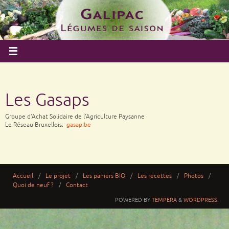
Les Gasaps
Groupe d’Achat Solidaire de l’Agriculture Paysanne
Le Réseau Bruxellois:
gasap.be
Accueil
Le projet
Les paniers BIO
Les recettes
Photos
Quoi de neuf ?
Contact
POWERED BY
TEMPERA
&
WORDPRESS.