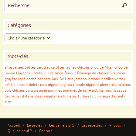
Catégories
Mots-clés
ail
asperges
bettes
carottes
carottes jaunes
chicons
chou de Milan
chou de
Savoie
Claytone
Comté
Cul de singe
fenouil
fromage de chèvre
Giraumon
gruyère rapé
haché
haricots
Jack Be Little
jambon
lardons
lentilles vertes
mâche
navets violets
noix
oignon
oignon ciboule
oignons
pleurotes
poireaux
pois chiches
poisson pané
pommes
pommes de terre
potimarrons
riz
sauce
béchamel
shitaké
steak végétarien
tomates
Turban turc
vinaigrette
œufs
durs
Accueil
Le projet
Les paniers BIO
Les recettes
Photos
Quoi de neuf ?
Contact